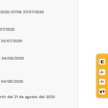
020-21706 27/07/2020
07/2020
 24/07/2020
 04/08/2020
Cont
Redu
letra
 04/08/2020
Aume
letra
Cent
rtir del 21 de agosto del 2020
de
relev