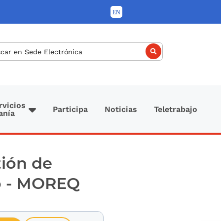
car
rvicios
Participa
Noticias
Teletrabajo
anía
tión de
o - MOREQ