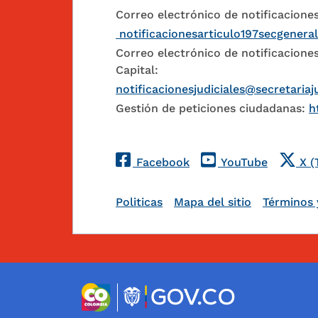
Correo electrónico de notificaciones
notificacionesarticulo197secgenera
Correo electrónico de notificaciones
Capital:
notificacionesjudiciales@secretariaj
Gestión de peticiones ciudadanas:
h
Redes Sociales
Facebook
YouTube
X (
Pie de página
Politicas
Mapa del sitio
Términos 