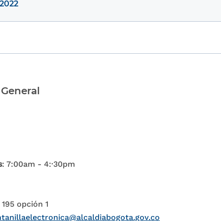
 2022
 General
s
: 7:00am - 4:·30pm
 195 opción 1
tanillaelectronica@alcaldiabogota.gov.co