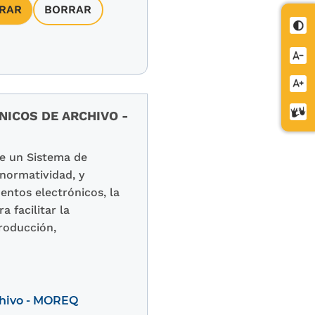
Cont
Redu
letra
Aume
letra
Cent
ICOS DE ARCHIVO -
de
relev
de un Sistema de
normatividad, y
entos electrónicos, la
 facilitar la
roducción,
chivo - MOREQ