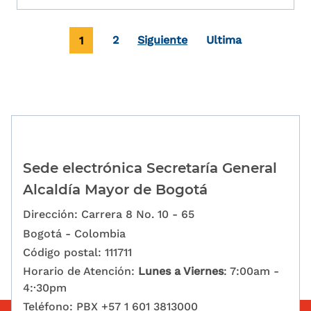
Paginación
Página actual
Page
Última página
1
2
Siguiente
Ultima
Sede electrónica Secretaría General
Alcaldía Mayor de Bogotá
Dirección: Carrera 8 No. 10 - 65
Bogotá - Colombia
Código postal: 111711
Horario de Atención:
Lunes a Viernes
: 7:00am -
4:·30pm
Teléfono: PBX +57 1 601 3813000