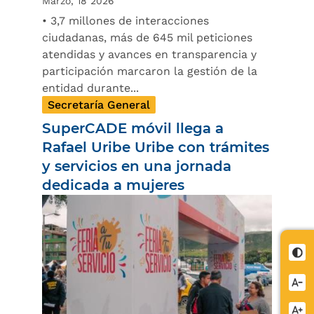
Marzo, 18 2026
• 3,7 millones de interacciones
ciudadanas, más de 645 mil peticiones
atendidas y avances en transparencia y
participación marcaron la gestión de la
entidad durante...
Secretaría General
SuperCADE móvil llega a
Rafael Uribe Uribe con trámites
y servicios en una jornada
dedicada a mujeres
Cont
Redu
letra
Aume