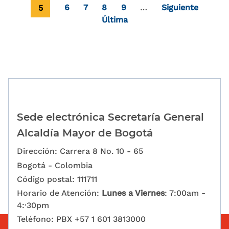
Página actual
Page
Page
Page
Page
5
6
7
8
9
…
Siguiente
Última página
Última
Sede electrónica Secretaría General
Alcaldía Mayor de Bogotá
Dirección: Carrera 8 No. 10 - 65
Bogotá - Colombia
Código postal: 111711
Horario de Atención:
Lunes a Viernes
: 7:00am -
4:·30pm
Teléfono: PBX +57 1 601 3813000