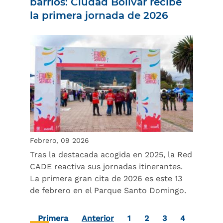
barrios: Ciudad Bolívar recibe
la primera jornada de 2026
Febrero, 09 2026
Tras la destacada acogida en 2025, la Red
CADE reactiva sus jornadas itinerantes.
La primera gran cita de 2026 es este 13
de febrero en el Parque Santo Domingo.
Paginación
Primera página
Page
Page
Page
Page
Primera
Anterior
1
2
3
4