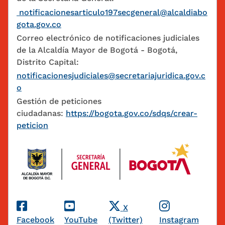
notificacionesarticulo197secgeneral@alcaldiabo
gota.gov.co
Correo electrónico de notificaciones judiciales
de la Alcaldía Mayor de Bogotá - Bogotá,
Distrito Capital:
notificacionesjudiciales@secretariajuridica.gov.c
o
Gestión de peticiones
ciudadanas:
https://bogota.gov.co/sdqs/crear-
peticion
Redes Sociales
X
Facebook
YouTube
(Twitter)
Instagram