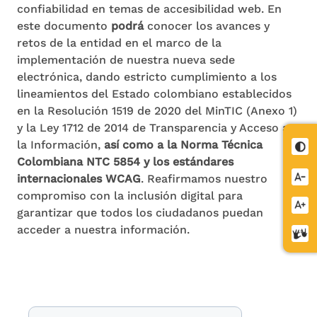
confiabilidad en temas de accesibilidad web. En
este documento
podrá
conocer los avances y
retos de la entidad en el marco de la
implementación de nuestra nueva sede
electrónica, dando estricto cumplimiento a los
lineamientos del Estado colombiano establecidos
en la Resolución 1519 de 2020 del MinTIC (Anexo 1)
y la Ley 1712 de 2014 de Transparencia y Acceso a
la Información,
así como a la Norma Técnica
Cont
Colombiana NTC 5854 y los estándares
Redu
internacionales WCAG
. Reafirmamos nuestro
letra
compromiso con la inclusión digital para
Aume
garantizar que todos los ciudadanos puedan
letra
acceder a nuestra información.
Cent
de
relev