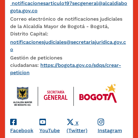
notificacionesarticulo197secgeneral@alcaldiabo
gota.gov.co
Correo electrónico de notificaciones judiciales
de la Alcaldía Mayor de Bogotá - Bogotá,
Distrito Capital:
notificacionesjudiciales@secretariajuridica.gov.c
o
Gestión de peticiones
ciudadanas:
https://bogota.gov.co/sdqs/crear-
peticion
Redes Sociales
X
Facebook
YouTube
(Twitter)
Instagram