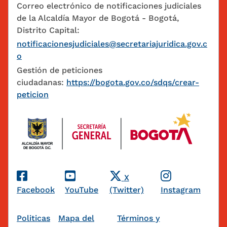
Correo electrónico de notificaciones judiciales
de la Alcaldía Mayor de Bogotá - Bogotá,
Distrito Capital:
notificacionesjudiciales@secretariajuridica.gov.c
o
Gestión de peticiones
ciudadanas:
https://bogota.gov.co/sdqs/crear-
peticion
Redes Sociales
X
Facebook
YouTube
(Twitter)
Instagram
Pie de página
Politicas
Mapa del
Términos y