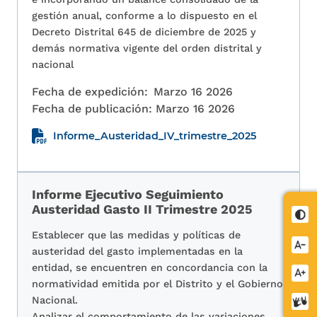
gestión anual, conforme a lo dispuesto en el
Decreto Distrital 645 de diciembre de 2025 y
demás normativa vigente del orden distrital y
nacional
Fecha de expedición:
Marzo 16 2026
Fecha de publicación:
Marzo 16 2026
Informe_Austeridad_IV_trimestre_2025
Informe Ejecutivo Seguimiento
Austeridad Gasto II Trimestre 2025
Cont
Establecer que las medidas y políticas de
Redu
austeridad del gasto implementadas en la
letra
entidad, se encuentren en concordancia con la
Aume
normatividad emitida por el Distrito y el Gobierno
letra
Nacional.
Cent
Analizar el comportamiento de las variaciones