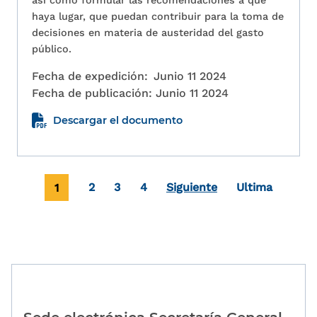
así como formular las recomendaciones a que
haya lugar, que puedan contribuir para la toma de
decisiones en materia de austeridad del gasto
público.
Fecha de expedición:
Junio 11 2024
Fecha de publicación:
Junio 11 2024
Descargar el documento
Paginación
Página actual
Page
Page
Page
Última página
1
2
3
4
Siguiente
Ultima