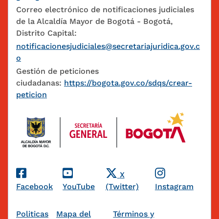
Correo electrónico de notificaciones judiciales
de la Alcaldía Mayor de Bogotá - Bogotá,
Distrito Capital:
notificacionesjudiciales@secretariajuridica.gov.c
o
Gestión de peticiones
ciudadanas:
https://bogota.gov.co/sdqs/crear-
peticion
Redes Sociales
X
Facebook
YouTube
(Twitter)
Instagram
Pie de página
Politicas
Mapa del
Términos y