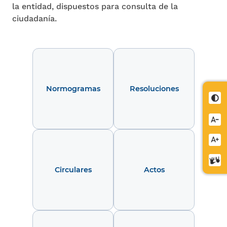
la entidad, dispuestos para consulta de la
ciudadanía.
Normogramas
Resoluciones
Cont
Redu
letra
Aume
letra
Cent
Circulares
Actos
de
relev