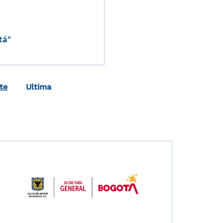
tá"
Última página
te
Ultima