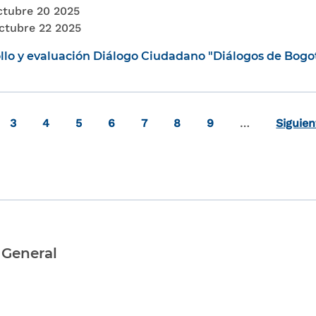
tubre 20 2025
ctubre 22 2025
llo y evaluación Diálogo Ciudadano "Diálogos de Bogo
al
e
Page
Page
Page
Page
Page
Page
Page
3
4
5
6
7
8
9
…
Siguien
 General