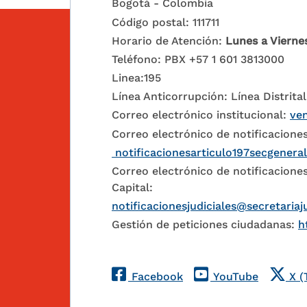
Bogotá - Colombia
Código postal: 111711
Horario de Atención:
Lunes a Vierne
Teléfono: PBX +57 1 601 3813000
Linea:195
Línea Anticorrupción: Línea Distrital
Correo electrónico institucional:
ven
Correo electrónico de notificaciones
notificacionesarticulo197secgenera
Correo electrónico de notificaciones
Capital:
notificacionesjudiciales@secretariaj
Gestión de peticiones ciudadanas:
h
Redes Sociales
Facebook
YouTube
X (