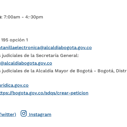
s
: 7:00am - 4:·30pm
 195 opción 1
tanillaelectronica@alcaldiabogota.gov.co
 judiciales de la Secretaría General:
l@alcaldiabogota.gov.co
 judiciales de la Alcaldía Mayor de Bogotá - Bogotá, Distr
uridica.gov.co
ttps://bogota.gov.co/sdqs/crear-peticion
Twitter)
Instagram