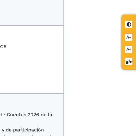
Cont
Redu
letra
2025
Aume
letra
Cent
de
relev
n de Cuentas 2026 de la
 y de participación