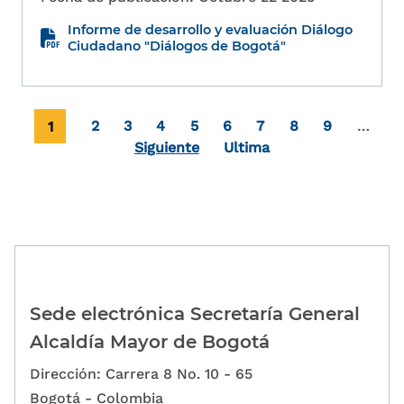
Informe de desarrollo y evaluación Diálogo
Ciudadano "Diálogos de Bogotá"
Paginación
Página actual
Page
Page
Page
Page
Page
Page
Page
Page
1
2
3
4
5
6
7
8
9
…
Última página
Siguiente
Ultima
Sede electrónica Secretaría General
Alcaldía Mayor de Bogotá
Dirección: Carrera 8 No. 10 - 65
Bogotá - Colombia