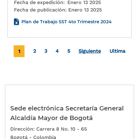
Fecha de expedición:
Enero 13 2025
Fecha de publicación:
Enero 13 2025
Plan de Trabajo SST 4to Trimestre 2024
Paginación
Página actual
Page
Page
Page
Page
Última pági
1
2
3
4
5
Siguiente
Ultima
Sede electrónica Secretaría General
Alcaldía Mayor de Bogotá
Dirección: Carrera 8 No. 10 - 65
Bogotá - Colombia