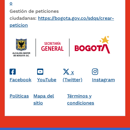
o
Gestión de peticiones
ciudadanas:
https://bogota.gov.co/sdqs/crear-
peticion
Redes Sociales
X
Facebook
YouTube
(Twitter)
Instagram
Pie de página
Politicas
Mapa del
Términos y
sitio
condiciones