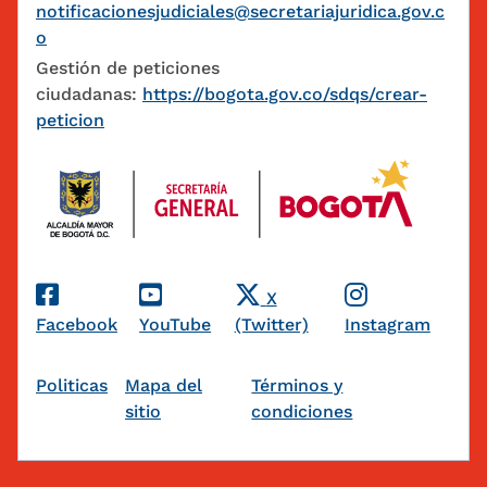
notificacionesjudiciales@secretariajuridica.gov.c
o
Gestión de peticiones
ciudadanas:
https://bogota.gov.co/sdqs/crear-
peticion
Redes Sociales
X
Facebook
YouTube
(Twitter)
Instagram
Pie de página
Politicas
Mapa del
Términos y
sitio
condiciones