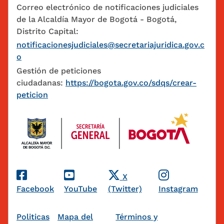
Correo electrónico de notificaciones judiciales
de la Alcaldía Mayor de Bogotá - Bogotá,
Distrito Capital:
notificacionesjudiciales@secretariajuridica.gov.c
o
Gestión de peticiones
ciudadanas:
https://bogota.gov.co/sdqs/crear-
peticion
Redes Sociales
X
Facebook
YouTube
(Twitter)
Instagram
Pie de página
Politicas
Mapa del
Términos y