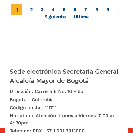
Paginación
Página actual
Page
Page
Page
Page
Page
Page
Page
Page
1
2
3
4
5
6
7
8
9
…
Última página
Siguiente
Ultima
Sede electrónica Secretaría General
Alcaldía Mayor de Bogotá
Dirección: Carrera 8 No. 10 - 65
Bogotá - Colombia
Código postal: 111711
Horario de Atención:
Lunes a Viernes
: 7:00am -
4:·30pm
Teléfono: PBX +57 1 601 3813000