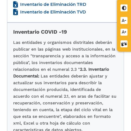
Inventario de Eliminación TRD
Cont
Inventario de Eliminación TVD
Redu
letra
Inventario COVID -19
Aume
letra
Las entidades y organismos distritales deberán
Cent
publicar en las páginas web institucionales, en Ia
de
sección "transparencia y acceso a Ia información
relev
pública", los inventarios documentales
relacionados en el numeral 2.3 "
2.3. Inventario
Documental:
Las entidades deberán ajustar y
actualizar sus inventarios para describir la
documentación producida, identificada de
acuerdo con el numeral 2.1, en aras de facilitar su
recuperación, conservación y preservación,
teniendo en cuenta, la etapa del ciclo vital en la
que esta se encuentre", elaborados en formato
xml, Excel u otra hoja de cálculo con
características de datos abiertos.