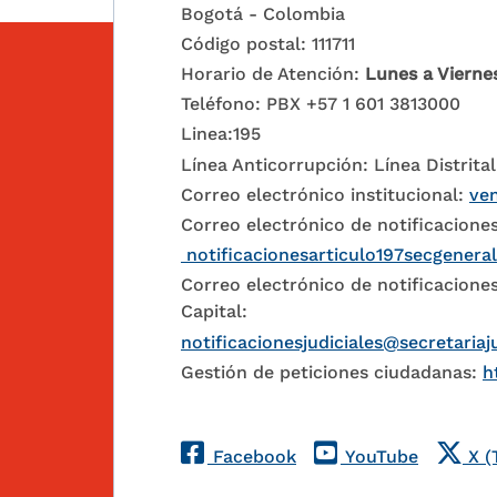
Bogotá - Colombia
Código postal: 111711
Horario de Atención:
Lunes a Vierne
Teléfono: PBX +57 1 601 3813000
Linea:195
Línea Anticorrupción: Línea Distrital
Correo electrónico institucional:
ven
Correo electrónico de notificaciones
notificacionesarticulo197secgenera
Correo electrónico de notificaciones
Capital:
notificacionesjudiciales@secretariaj
Gestión de peticiones ciudadanas:
h
Redes Sociales
Facebook
YouTube
X (