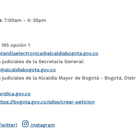
s
: 7:00am - 4:·30pm
 195 opción 1
tanillaelectronica@alcaldiabogota.gov.co
 judiciales de la Secretaría General:
l@alcaldiabogota.gov.co
 judiciales de la Alcaldía Mayor de Bogotá - Bogotá, Distr
uridica.gov.co
ttps://bogota.gov.co/sdqs/crear-peticion
Twitter)
Instagram