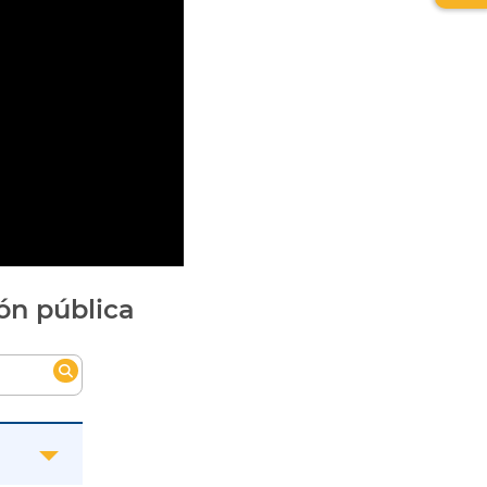
de
relev
ón pública