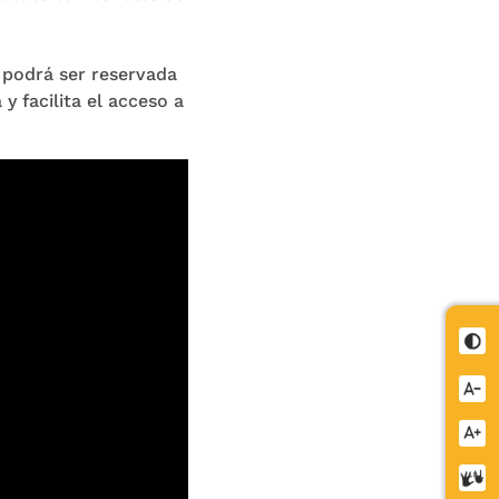
o podrá ser reservada
y facilita el acceso a
Cont
Redu
letra
Aume
letra
Cent