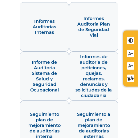
Informes
Informes
Auditoría Plan
Auditorías
de Seguridad
Internas
Vial
Cont
Redu
Informes de
letra
Informe de
auditoria de
Aume
Auditoría
peticiones,
Sistema de
quejas,
letra
Cent
Salud y
reclamos,
Seguridad
denuncias y
de
Ocupacional
solicitudes de la
relev
ciudadanía
Seguimiento
Seguimiento a
plan de
plan de
mejoramiento
mejoramiento
de auditorias
de auditorias
interna
externas