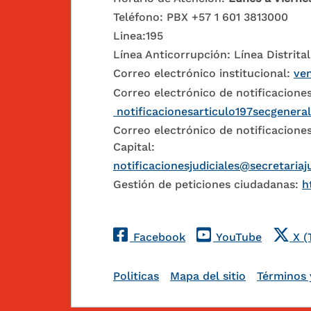
Teléfono: PBX +57 1 601 3813000
Linea:195
Línea Anticorrupción: Línea Distrital
Correo electrónico institucional:
ven
Correo electrónico de notificaciones
notificacionesarticulo197secgenera
Correo electrónico de notificaciones
Capital:
notificacionesjudiciales@secretariaj
Gestión de peticiones ciudadanas:
h
Redes Sociales
Facebook
YouTube
X (
Pie de página
Politicas
Mapa del sitio
Términos 