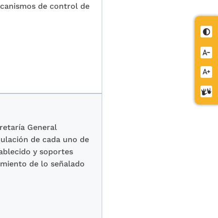
mecanismos de control de
Cont
Redu
letra
Aume
letra
Cent
de
relev
retaría General
iculación de cada uno de
ablecido y soportes
imiento de lo señalado