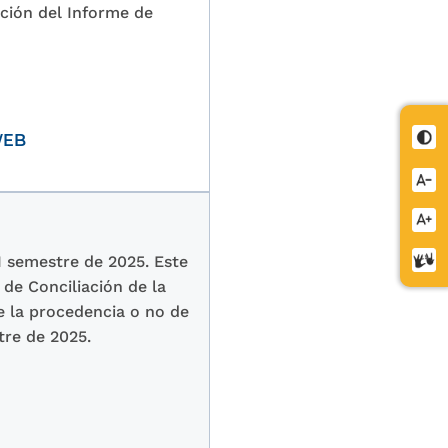
ción del Informe de
Cont
WEB
Redu
letra
Aume
letra
Cent
I semestre de 2025. Este
de
de Conciliación de la
relev
e la procedencia o no de
tre de 2025.