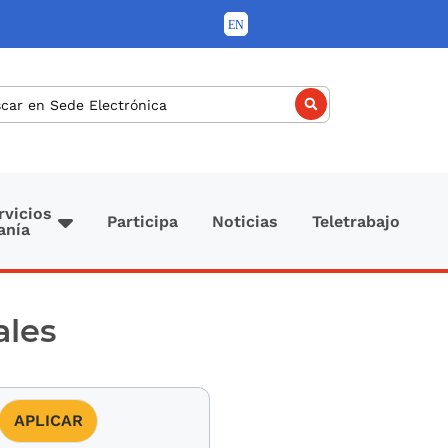
car
rvicios
Participa
Noticias
Teletrabajo
anía
ales