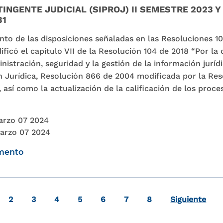
INGENTE JUDICIAL (SIPROJ) II SEMESTRE 2023 Y
31
nto de las disposiciones señaladas en las Resoluciones 1
ificó el capítulo VII de la Resolución 104 de 2018 “Por la 
istración, seguridad y la gestión de la información jurídi
 Jurídica, Resolución 866 de 2004 modificada por la Res
así como la actualización de la calificación de los proces
arzo 07 2024
arzo 07 2024
umento
a actual
Page
Page
Page
Page
Page
Page
Page
2
3
4
5
6
7
8
Siguiente