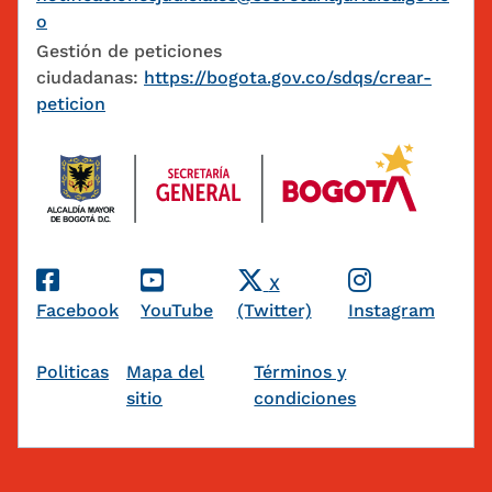
o
Gestión de peticiones
ciudadanas:
https://bogota.gov.co/sdqs/crear-
peticion
Redes Sociales
X
Facebook
YouTube
(Twitter)
Instagram
Pie de página
Politicas
Mapa del
Términos y
sitio
condiciones