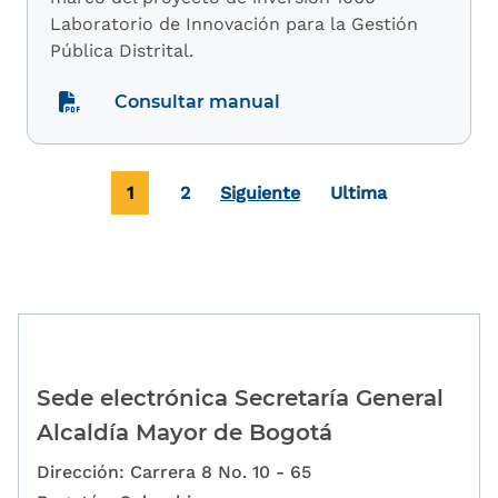
Laboratorio de Innovación para la Gestión
Pública Distrital.
Consultar manual
Paginación
Página actual
Page
Última página
1
2
Siguiente
Ultima
Sede electrónica Secretaría General
Alcaldía Mayor de Bogotá
Dirección: Carrera 8 No. 10 - 65