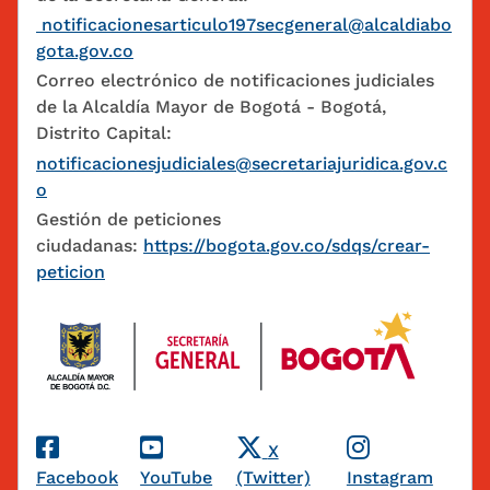
notificacionesarticulo197secgeneral@alcaldiabo
gota.gov.co
Correo electrónico de notificaciones judiciales
de la Alcaldía Mayor de Bogotá - Bogotá,
Distrito Capital:
notificacionesjudiciales@secretariajuridica.gov.c
o
Gestión de peticiones
ciudadanas:
https://bogota.gov.co/sdqs/crear-
peticion
Redes Sociales
X
Facebook
YouTube
(Twitter)
Instagram