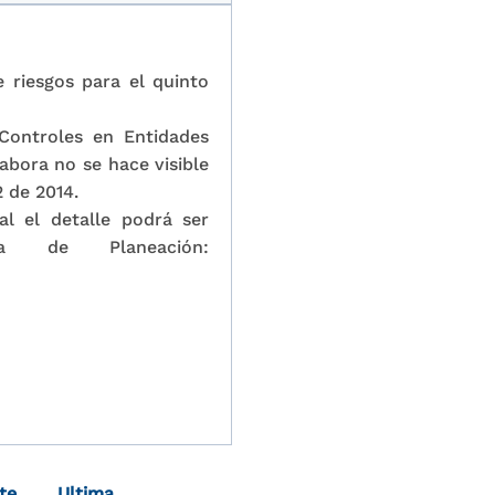
 riesgos para el quinto
Controles en Entidades
abora no se hace visible
2 de 2014.
l el detalle podrá ser
a de Planeación:
Última página
te
Ultima