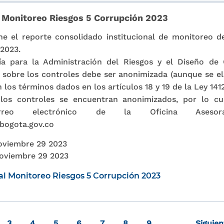
l Monitoreo Riesgos 5 Corrupción 2023
 el reporte consolidado institucional de monitoreo de
2023.
a para la Administración del Riesgos y el Diseño de 
n sobre los controles debe ser anonimizada (aunque se el
n los términos dados en los artículos 18 y 19 de la Ley 141
 los controles se encuentran anonimizados, por lo cua
orreo electrónico de la Oficina Asesor
bogota.gov.co
oviembre 29 2023
oviembre 29 2023
al Monitoreo Riesgos 5 Corrupción 2023
al
e
Page
Page
Page
Page
Page
Page
Page
3
4
5
6
7
8
9
…
Siguien