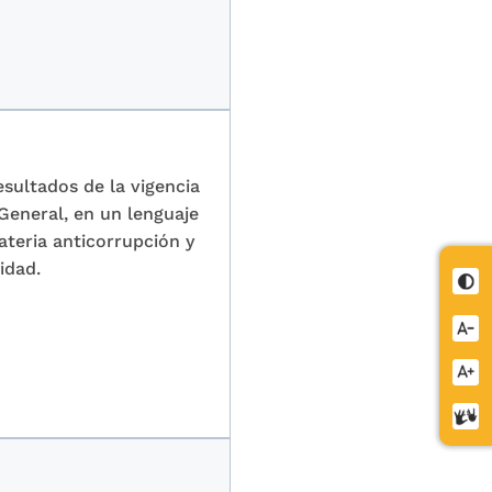
esultados de la vigencia
General, en un lenguaje
teria anticorrupción y
idad.
Cont
Redu
letra
Aume
letra
Cent
de
relev