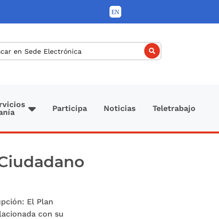
car
rvicios
Participa
Noticias
Teletrabajo
anía
l Ciudadano
pción: El Plan
elacionada con su