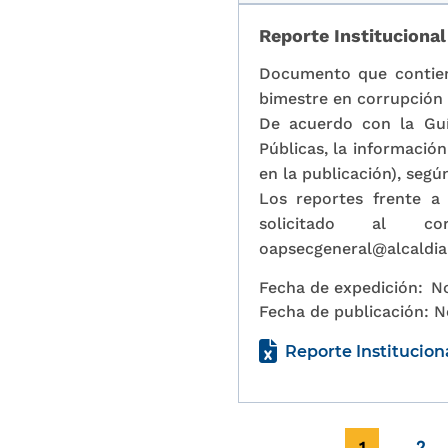
Reporte Instituciona
Documento que contiene
bimestre en corrupción 
De acuerdo con la Guí
Públicas, la informació
en la publicación), segú
Los reportes frente a
solicitado al c
oapsecgeneral@alcaldia
Fecha de expedición:
N
Fecha de publicación:
N
Reporte Institucion
Paginación
Página actu
Pag
1
2