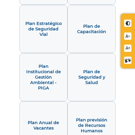
Cont
Plan Estratégico
Plan de
de Seguridad
Capacitación
Vial
Redu
letra
Aume
letra
Cent
Plan
de
Institucional de
Plan de
relev
Gestión
Seguridad y
Ambiental -
Salud
PIGA
Plan previsión
Plan Anual de
de Recursos
Vacantes
Humanos