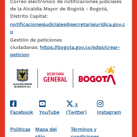
Correo electrónico de notificaciones judiciales
de la Alcaldía Mayor de Bogotá - Bogotá,
Distrito Capital:
notificacionesjudiciales@secretariajuridica.gov.c
o
Gestión de peticiones
ciudadanas:
https://bogota.gov.co/sdqs/crear-
peticion
Redes Sociales
X
Facebook
YouTube
(Twitter)
Instagram
Pie de página
Politicas
Mapa del
Términos y
sitio
condiciones