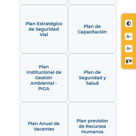
Cont
Plan Estratégico
Plan de
de Seguridad
Capacitación
Vial
Redu
letra
Aume
letra
Cent
Plan
de
Institucional de
Plan de
relev
Gestión
Seguridad y
Ambiental -
Salud
PIGA
Plan previsión
Plan Anual de
de Recursos
Vacantes
Humanos