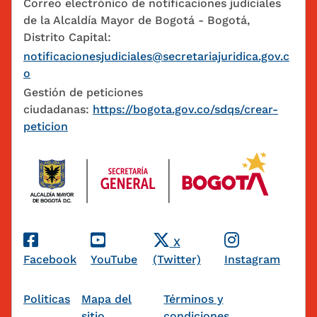
Correo electrónico de notificaciones judiciales
de la Alcaldía Mayor de Bogotá - Bogotá,
Distrito Capital:
notificacionesjudiciales@secretariajuridica.gov.c
o
Gestión de peticiones
ciudadanas:
https://bogota.gov.co/sdqs/crear-
peticion
Redes Sociales
X
Facebook
YouTube
(Twitter)
Instagram
Pie de página
Politicas
Mapa del
Términos y
sitio
condiciones