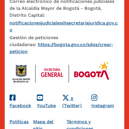
Correo electrónico de notificaciones judiciales
de la Alcaldía Mayor de Bogotá - Bogotá,
Distrito Capital:
notificacionesjudiciales@secretariajuridica.gov.c
o
Gestión de peticiones
ciudadanas:
https://bogota.gov.co/sdqs/crear-
peticion
Redes Sociales
X
Facebook
YouTube
(Twitter)
Instagram
Pie de página
Politicas
Mapa del
Términos y
sitio
condiciones