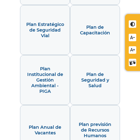
Cont
Plan Estratégico
Plan de
de Seguridad
Capacitación
Vial
Redu
letra
Aume
letra
Cent
Plan
de
Institucional de
Plan de
relev
Gestión
Seguridad y
Ambiental -
Salud
PIGA
Plan previsión
Plan Anual de
de Recursos
Vacantes
Humanos