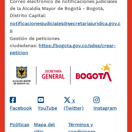
Correo electrónico de notificaciones judiciales
de la Alcaldía Mayor de Bogotá - Bogotá,
Distrito Capital:
notificacionesjudiciales@secretariajuridica.gov.c
o
Gestión de peticiones
ciudadanas:
https://bogota.gov.co/sdqs/crear-
peticion
Redes Sociales
X
Facebook
YouTube
(Twitter)
Instagram
Pie de página
Politicas
Mapa del
Términos y
sitio
condiciones