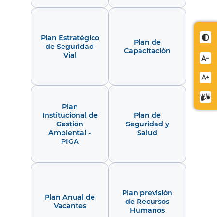
Cont
Plan Estratégico
Plan de
de Seguridad
Capacitación
Vial
Redu
letra
Aume
letra
Cent
Plan
de
Institucional de
Plan de
relev
Gestión
Seguridad y
Ambiental -
Salud
PIGA
Plan previsión
Plan Anual de
de Recursos
Vacantes
Humanos