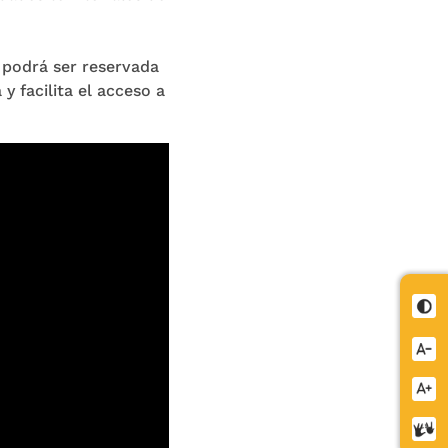
o podrá ser reservada
y facilita el acceso a
Cont
Redu
letra
Aume
letra
Cent