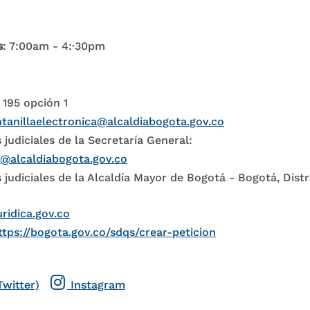
s
: 7:00am - 4:·30pm
 195 opción 1
tanillaelectronica@alcaldiabogota.gov.co
 judiciales de la Secretaría General:
l@alcaldiabogota.gov.co
 judiciales de la Alcaldía Mayor de Bogotá - Bogotá, Distr
uridica.gov.co
ttps://bogota.gov.co/sdqs/crear-peticion
Twitter)
Instagram