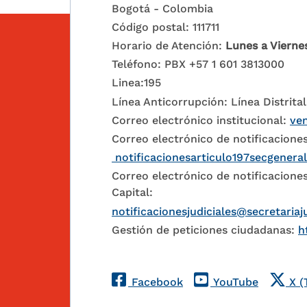
Bogotá - Colombia
Código postal: 111711
Horario de Atención:
Lunes a Vierne
Teléfono: PBX +57 1 601 3813000
Linea:195
Línea Anticorrupción: Línea Distrital
Correo electrónico institucional:
ven
Correo electrónico de notificaciones
notificacionesarticulo197secgenera
Correo electrónico de notificaciones
Capital:
notificacionesjudiciales@secretariaj
Gestión de peticiones ciudadanas:
h
Redes Sociales
Facebook
YouTube
X (