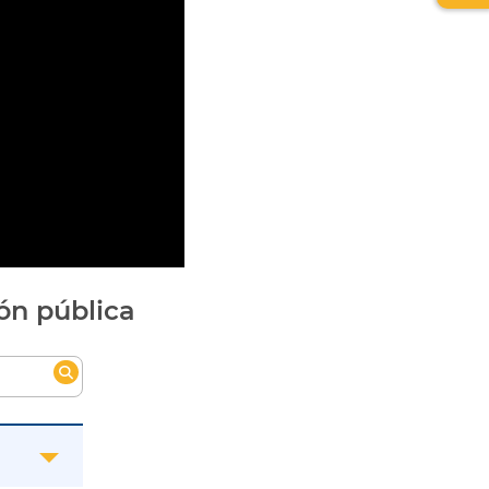
de
relev
ón pública