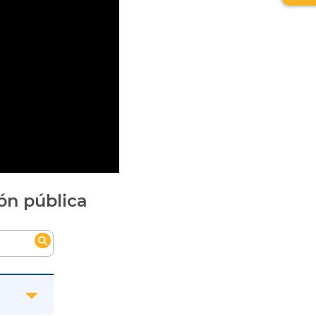
de
relev
ón pública