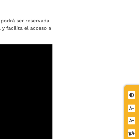
o podrá ser reservada
y facilita el acceso a
Cont
Redu
letra
Aume
letra
Cent