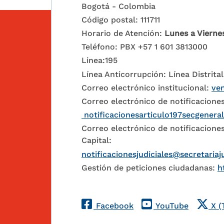
Bogotá - Colombia
Código postal: 111711
Horario de Atención:
Lunes a Vierne
Teléfono: PBX +57 1 601 3813000
Linea:195
Línea Anticorrupción: Línea Distrital
Correo electrónico institucional:
ven
Correo electrónico de notificaciones
notificacionesarticulo197secgenera
Correo electrónico de notificaciones
Capital:
notificacionesjudiciales@secretariaj
Gestión de peticiones ciudadanas:
h
Redes Sociales
Facebook
YouTube
X (