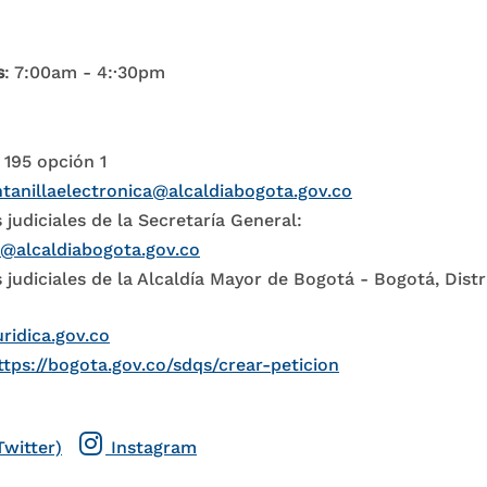
s
: 7:00am - 4:·30pm
 195 opción 1
tanillaelectronica@alcaldiabogota.gov.co
 judiciales de la Secretaría General:
l@alcaldiabogota.gov.co
 judiciales de la Alcaldía Mayor de Bogotá - Bogotá, Distr
uridica.gov.co
ttps://bogota.gov.co/sdqs/crear-peticion
Twitter)
Instagram